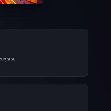
รวมทุกเกม