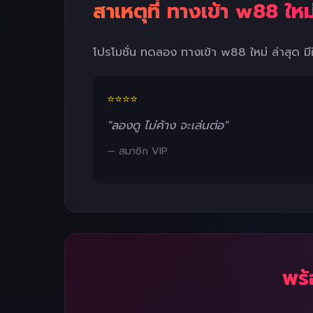
สาเหตุที่ ทางเข้า w88 ใหม
โปรโมชั่น ทดลอง ทางเข้า w88 ใหม่ ล่าสุด มีใ
⭐⭐⭐⭐
"ลองดู ไม่ค้าง จะเล่นต่อ"
— สมาชิก VIP
พร้