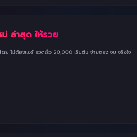
่ ล่าสุด ให้รวย
ๆ โดย ไม่ต้องแชร์ รวดเร็ว 20,000 เริ่มต้น จ่ายตรง จบ จริงใจ