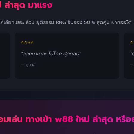
่ ล่าสุด มาแรง
ห้เลือกเยอะ ล้วน ยุติธรรม RNG รับรอง 50% สุดคุ้ม ฝากออโต้ เดี
⭐⭐⭐⭐
⭐
"ลองมาเยอะ ไม่โกง สุดยอด"
"
— คุณอี
—
อมเล่น ทางเข้า w88 ใหม่ ล่าสุด หรือ