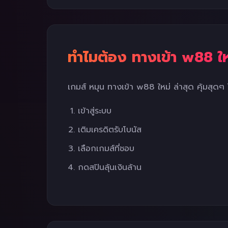
ทำไมต้อง ทางเข้า w88 ใหม
เกมส์ หมุน ทางเข้า w88 ใหม่ ล่าสุด คุ้มสุด
เข้าสู่ระบบ
เติมเครดิตรับโบนัส
เลือกเกมส์ที่ชอบ
กดสปินลุ้นเงินล้าน