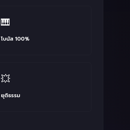
🎹
โบนัส 100%
💥
ยุติธรรม