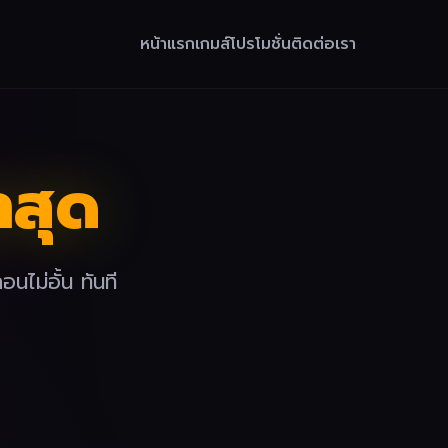
หน้าแรก
เกมส์
โปรโมชั่น
ติดต่อเรา
าสุด
นไม่อั้น ทันที