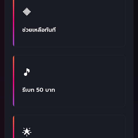
🔶
ช่วยเหลือทันที
🎵
รีเบท 50 บาท
🌟