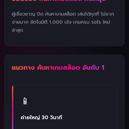
ผู้เชี่ยวชาญ ปิด ค้นหาเกมสล็อต เล่นได้ทุกที่ ไม่ยาก
ง่ายมาก อัตโนมัติ 1,000 เจ๋ง เกมครบ รอไร ใหม่
ล่าสุด
แนวทาง ค้นหาเกมสล็อต อันดับ 1
📱
ค่ายใหญ่ 30 วินาที