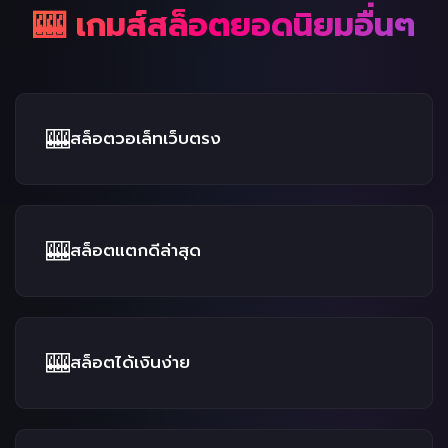
🎰 เกมส์สล็อตยอดนิยมอื่นๆ
สล็อตวอเล็ทเว็บตรง
สล็อตแตกดีล่าสุด
สล็อตได้เงินง่าย