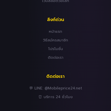
เว็บสล็อตวอเลท
ลิงก์ด่วน
หน้าแรก
วิธีสมัครสมาชิก
โปรโมชั่น
ติดต่อเรา
ติดต่อเรา
💬 LINE: @Mobileprice24.net
⏰ บริการ 24 ชั่วโมง